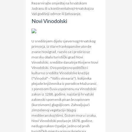
Rezervirajte smještaj na hrvatskom
Jadranu ili u kontinentalnoj Hrvatskoj za
Vaš godišnji odmor ili ljetovanje.
Novi Vinodolski
U središnjem dijelu sjevernog Hrvatskog
primorja, iz stare frankopanske utvrde
zvane Novigrad, razvio se i proširio uz
morsku obalu turistički grad Novi
Vinodolski, središte današnje Rivijere Novi
Vinodolski. Ovo povijesno političko i
kulturno središte Vinodolske knežije
("Vinodol" - "Vallis vinearia"), kolijevka
plejade književnika iz porodice Mažuranić,
s ponosom čuva uspomenu na Vinodolski
zakon iz 1288. godine, najstariji hrvatski
zakonski spomenik pisan brzopisnom
(kurzivnom) glagoljicom. Zahvaljujući
zimzelenoj vegetaciji i blagoj
mediteranskoj klimi, čistom moru i zraku,
Novi Vinodolski postao je 1878. godine,
nedugo nakon Opatije, jedno od prvih
turističkih mjesta primorskog kraja.