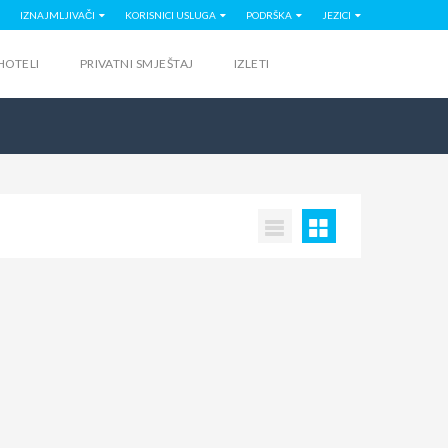
IZNAJMLJIVAČI
KORISNICI USLUGA
PODRŠKA
JEZICI
HOTELI
PRIVATNI SMJEŠTAJ
IZLETI