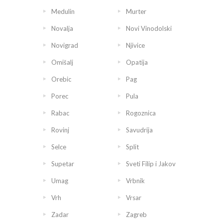
Medulin
Murter
Novalja
Novi Vinodolski
Novigrad
Njivice
Omišalj
Opatija
Orebic
Pag
Porec
Pula
Rabac
Rogoznica
Rovinj
Savudrija
Selce
Split
Supetar
Sveti Filip i Jakov
Umag
Vrbnik
Vrh
Vrsar
Zadar
Zagreb