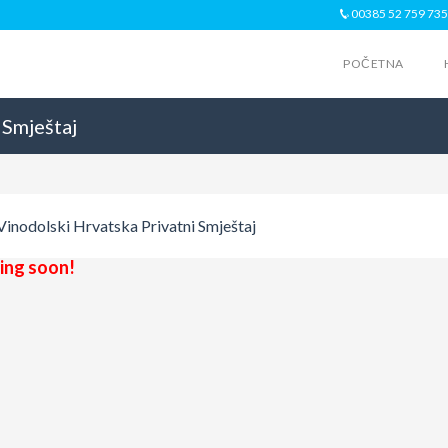
00385 52 759 735
POČETNA
 Smještaj
Vinodolski
Hrvatska
Privatni Smještaj
ng soon!