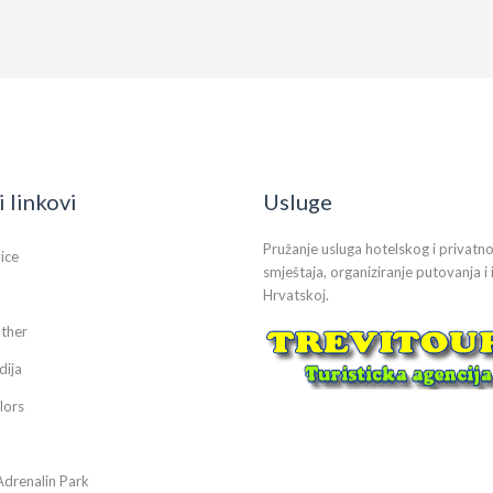
i linkovi
Usluge
Pružanje usluga hotelskog i privatn
vice
smještaja, organiziranje putovanja i 
Hrvatskoj.
ther
dija
lors
Adrenalin Park