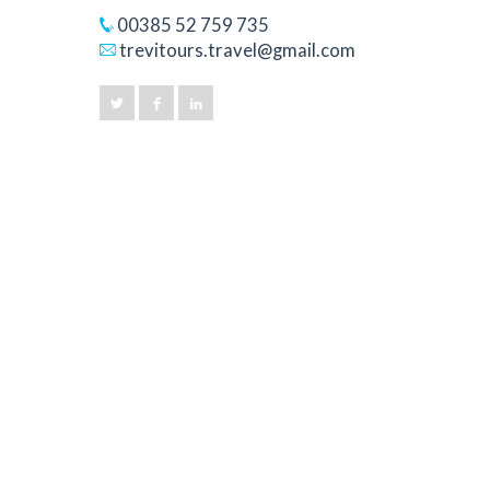
00385 52 759 735
trevitours.travel@gmail.com