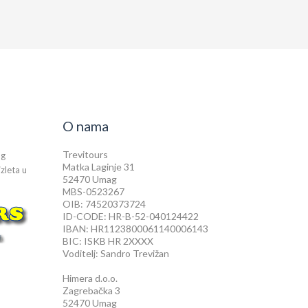
O nama
Trevitours
og
Matka Laginje 31
izleta u
52470 Umag
MBS-0523267
OIB: 74520373724
ID-CODE: HR-B-52-040124422
IBAN: HR1123800061140006143
BIC: ISKB HR 2XXXX
Voditelj: Sandro Trevižan
Himera d.o.o.
Zagrebačka 3
52470 Umag