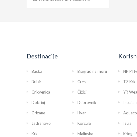
Destinacije
Korisn
Baška
Biograd na moru
NP Plit
Bribir
Cres
TZ Krk
Crikvenica
Čižići
YR Wea
Dobrinj
Dubrovnik
Istralan
Grizane
Hvar
Aquaco
Jadranovo
Korcula
Istra
Krk
Malinska
Kringa 