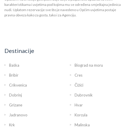
karakteristikama i uvjetima pod kojima mu se određena smještajna jedinica
nudi. Uplatom rezervacije sve što je navedeno u Općim uvjetima postaje
pravna obveza kako za gosta, tako i za Agenciju.
Destinacije
Baška
Biograd na moru
Bribir
Cres
Crikvenica
Čižići
Dobrinj
Dubrovnik
Grizane
Hvar
Jadranovo
Korcula
Krk
Malinska