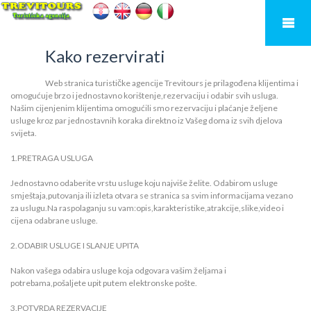
Kako rezervirati
Web stranica turističke agencije Trevitours je prilagođena klijentima i
omogućuje brzo i jednostavno korištenje,rezervaciju i odabir svih usluga.
Našim cijenjenim klijentima omogućili smo rezervaciju i plaćanje željene
usluge kroz par jednostavnih koraka direktno iz Vašeg doma iz svih djelova
svijeta.
1.PRETRAGA USLUGA
Jednostavno odaberite vrstu usluge koju najviše želite. Odabirom usluge
smještaja,putovanja ili izleta otvara se stranica sa svim informacijama vezano
za uslugu.Na raspolaganju su vam:opis,karakteristike,atrakcije,slike,video i
cijena odabrane usluge.
2.ODABIR USLUGE I SLANJE UPITA
Nakon vašega odabira usluge koja odgovara vašim željama i
potrebama,pošaljete upit putem elektronske pošte.
3.POTVRDA REZERVACIJE