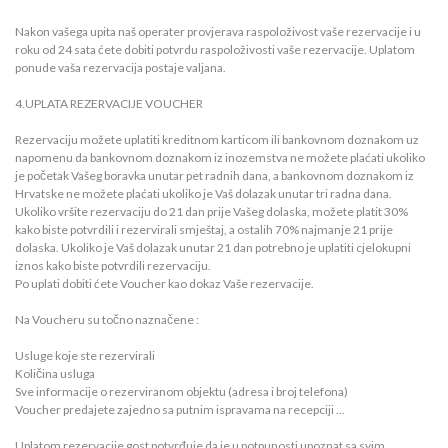
Nakon vašega upita naš operater provjerava raspoloživost vaše rezervacije i u
roku od 24 sata ćete dobiti potvrdu raspoloživosti vaše rezervacije. Uplatom
ponude vaša rezervacija postaje valjana.
4.UPLATA REZERVACIJE VOUCHER
Rezervaciju možete uplatiti kreditnom karticom ili bankovnom doznakom uz
napomenu da bankovnom doznakom iz inozemstva ne možete plaćati ukoliko
je početak Vašeg boravka unutar pet radnih dana, a bankovnom doznakom iz
Hrvatske ne možete plaćati ukoliko je Vaš dolazak unutar tri radna dana.
Ukoliko vršite rezervaciju do 21 dan prije Vašeg dolaska, možete platit 30%
kako biste potvrdili i rezervirali smještaj, a ostalih 70% najmanje 21 prije
dolaska. Ukoliko je Vaš dolazak unutar 21 dan potrebno je uplatiti cjelokupni
iznos kako biste potvrdili rezervaciju.
Po uplati dobiti ćete Voucher kao dokaz Vaše rezervacije.
Na Voucheru su točno naznačene :
Usluge koje ste rezervirali
Količina usluga
Sve informacije o rezerviranom objektu (adresa i broj telefona)
Voucher predajete zajedno sa putnim ispravama na recepciji ...
Uplatom rezervacije gost potvrđuje da je u potpunosti upoznat sa svim