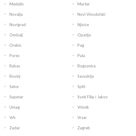
Medulin
Murter
Novalja
Novi Vinodolski
Novigrad
Njivice
Omišalj
Opatija
Orebic
Pag
Porec
Pula
Rabac
Rogoznica
Rovinj
Savudrija
Selce
Split
Supetar
Sveti Filip i Jakov
Umag
Vrbnik
Vrh
Vrsar
Zadar
Zagreb