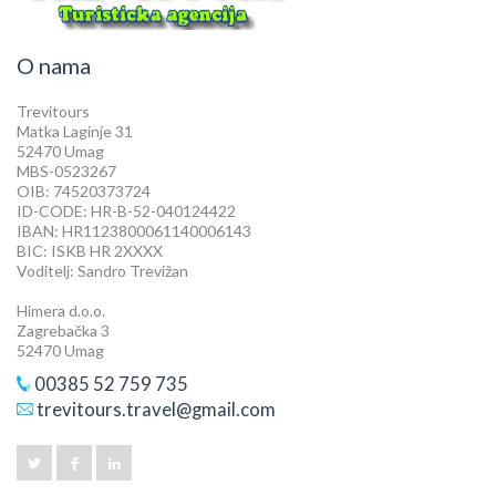
O nama
Trevitours
Matka Laginje 31
52470 Umag
MBS-0523267
OIB: 74520373724
ID-CODE: HR-B-52-040124422
IBAN: HR1123800061140006143
BIC: ISKB HR 2XXXX
Voditelj: Sandro Trevižan
Himera d.o.o.
Zagrebačka 3
52470 Umag
00385 52 759 735
trevitours.travel@gmail.com