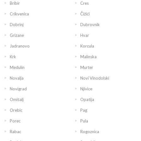
Bribir
Cres
Crikvenica
Čižići
Dobrinj
Dubrovnik
Grizane
Hvar
Jadranovo
Korcula
Krk
Malinska
Medulin
Murter
Novalja
Novi Vinodolski
Novigrad
Njivice
Omišalj
Opatija
Orebic
Pag
Porec
Pula
Rabac
Rogoznica