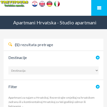
Apartmani
Hrvatska
-
Studio apartmani
(1)
rezultata pretrage
Destinacije
Filter
Apartmani za najam u Hrvatskoj. Rezervirajte smještaj na hrvatskom
Jadranu ili u kontinentalnoj Hrvatskoj za Vaš godišnji odmor ili
ljetovanje.
-