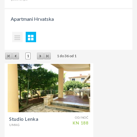
Apartmani
Hrvatska
1
1
do
36
od
1
OD/NOĆ
Studio Lenka
KN
188
UMAG