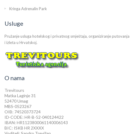
Kringa Adrenalin Park
Usluge
Pružanje usluga hotelskog i privatnog smještaja, organiziranje putovanja
i izleta u Hrvatskoj.
O nama
Trevitours
Matka Laginje 31
52470 Umag
MBS-0523267
OIB: 74520373724
ID-CODE: HR-B-52-040124422
IBAN: HR1123800061140006143
BIC: ISKB HR 2XXXX
Voditelj: Sandro Trevižan