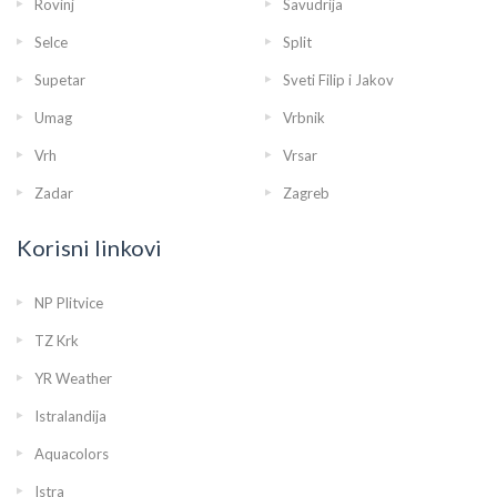
Rovinj
Savudrija
Selce
Split
Supetar
Sveti Filip i Jakov
Umag
Vrbnik
Vrh
Vrsar
Zadar
Zagreb
Korisni linkovi
NP Plitvice
TZ Krk
YR Weather
Istralandija
Aquacolors
Istra