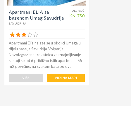
udaljeno je od mjesta Bašanija gdje se nalaze
pekara, trgovina, pošta, barovi, restorani,
OD/NOĆ
Apartmani ELIA sa
banka 3 km. Savudrija je mala ribarska lučica
KN
750
bazenom Umag Savudrija
gdje u jutarnjim satima možete kupiti
SAVUDRIJA
direktno od ribara svježu ribu.
Apartmani Elia nalaze se u okolici Umaga u
dijelu naselja Savudrija-Volparija.
Novoizgrađena trokatnica za iznajmljivanje
sastoji se od 6 približno istih apartmana 55
m2 površine, na svakom katu po dva
apartmana za 4 do 6 osoba. Kuća ima
potpuno ograđeno dvorište, parkiralište u
VIŠE
VIDI NA MAPI
dvorištu i mogućnost parkiranja ispred kuće.
Za ljubitelje roštiljanja kuća nudi zajednički
nadkriveni prostor sa roštiljem, sudoperom,
stolom za ručavanje i klupama. Bazen na
korištenje svim gostima koji su smješteni u
obkektu veličine 7 x 3 m, dubok 1,40 m sa
ulaznim stepenicama, bazen ima sunčalište
opremljeno sa ležaljkama i suncobranima , a
pored bazena na raspolaganju je i vanjski