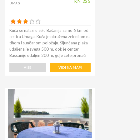
trgovina prehrambenih proizvoda 1 km.
KN
225
UMAG
Uživajte u odmoru na ovom posebnom i
ugodnom mjestu s obitelji ili prijateljima.
Kuća se nalazi u selu Bašanija samo 6 km od
centra Umaga. Kuća je okružena zelenilom na
tihom i sunčanom položaju. Šljunčana plaža
udaljena je svega 500 m, dok je centar
Bassanije udaljen 200 m, gdje ćete pronaći
pekaru, bar, poštu, banku, restorane.
Prednosti ovog smještaja su lokacija, čistoća
VIŠE
VIDI NA MAPI
i tišina. Idealno za obitelji ili male grupe.
Apartman je jednostavan, ali nudi sve što je
potrebno da provedete opuštajući odmor.