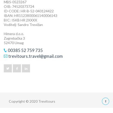
MBS-0523267
OIB: 74520373724
ID-CODE: HR-B-52-040124422
IBAN: HR1123800061140006143
BIC: ISKB HR 2XXXX
Voditelj: Sandro Trevižan
Himera d.o.o.
Zagrebačka 3
52470 Umag
00385 52 759 735
trevitours.travel@gmail.com
Copyright © 2020 Trevitours