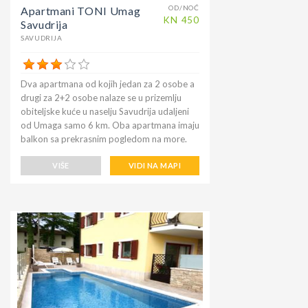
OD/NOĆ
Apartmani TONI Umag
KN
450
Savudrija
SAVUDRIJA
Dva apartmana od kojih jedan za 2 osobe a
drugi za 2+2 osobe nalaze se u prizemlju
obiteljske kuće u naselju Savudrija udaljeni
od Umaga samo 6 km. Oba apartmana imaju
balkon sa prekrasnim pogledom na more.
Pored kuće nalazi se javno besplatno
parkiralište. Na ulazu mala terasa i park.
VIŠE
VIDI NA MAPI
Apartmani imaju besplatan internet Wi-fi,
klima uređaj i satelitski TV prijemnik.
Balkonska strana je na prvom katu zgrade a
u prizemlju sa morske strane nalaze se dva
restorana gdje možete uživati u ribljim
specijalitetima. Odlična je pozicija za
ljubitelje biciklizma, golfa ili za one koji vole
mir i opušten odmor. Plaža za odrasle je u
blizini a za obitelji sa djecom najbliža je
udaljena oko 700 m. Mjesto Savudrija