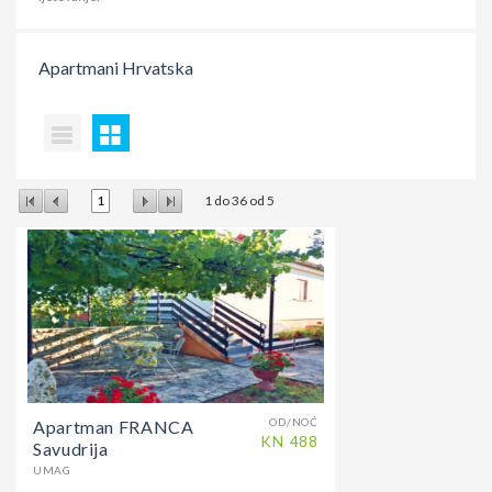
Apartmani
Hrvatska
1
1
do
36
od
5
OD/NOĆ
Apartman FRANCA
KN
488
Savudrija
UMAG