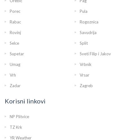
Orebic
Pag
Porec
Pula
Rabac
Rogoznica
Rovinj
Savudrija
Selce
Split
Supetar
Sveti Filip i Jakov
Umag
Vrbnik
Vrh
Vrsar
Zadar
Zagreb
Korisni linkovi
NP Plitvice
TZ Krk
YR Weather