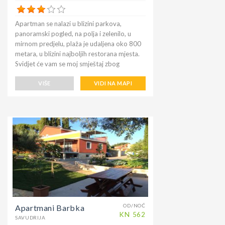
Apartman se nalazi u blizini parkova,
panoramski pogled, na polja i zelenilo, u
mirnom predjelu, plaža je udaljena oko 800
metara, u blizini najboljih restorana mjesta.
Svidjet će vam se moj smještaj zbog
udobnosti kreveta, pogleda i privatnosti.
Moj je smještaj prikladan za parove,
VIŠE
VIDI NA MAPI
usamljene avanturiste, obitelji (s djecom) i
kućne ljubimce. Ima spavaću sobu, dnevni
boravak s kaučem na razvlačenje, kuhinju,
kupaonicu s tušem, balkon i privatni vrt,
parking uz kuću. Apartman ima poseban
ulaz, ima terasu i privatni parking. Čudesna
okolna priroda, s prekrasnim pogledom na
krajolik. Besplatna WiFi internetska veza.
Sadrži spavaću sobu s bračnim ormarom i
malom kaučem ', dnevni boravak s kaučem
na razvlačenje i potpuno opremljenom
kuhinjom, TV-om ravnog ekrana sa
OD/NOĆ
Apartmani Barbka
satelitskim programom, kupaonicu s tušem,
KN
562
SAVUDRIJA
bideom, sušilom za kosu i perilicom rublja. ,