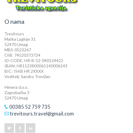
O nama
Trevitours
Matka Laginje 31
52470 Umag
MBS-0523267
OIB: 74520373724
ID-CODE: HR-B-52-040124422
IBAN: HR1123800061140006143
BIC: ISKB HR 2XXXX
Voditelj: Sandro Trevižan
Himera d.o.o.
Zagrebačka 3
52470 Umag
00385 52 759 735
trevitours.travel@gmail.com