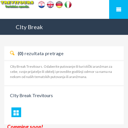
CIty Break
(0)
rezultata pretrage
CIty Break Trevitours. Odaberite putovanje ili turistički aranžman za
sebe, svoje prijatelje ili obitelj i provedite godišnji odmor sa nama na
nekom od naših tematskih putovanja ili aranžmana.
CIty Break
Trevitours
Comming soon!