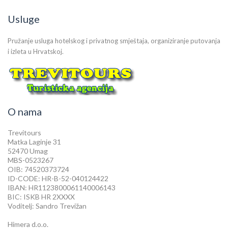
Usluge
Pružanje usluga hotelskog i privatnog smještaja, organiziranje putovanja
i izleta u Hrvatskoj.
O nama
Trevitours
Matka Laginje 31
52470 Umag
MBS-0523267
OIB: 74520373724
ID-CODE: HR-B-52-040124422
IBAN: HR1123800061140006143
BIC: ISKB HR 2XXXX
Voditelj: Sandro Trevižan
Himera d.o.o.