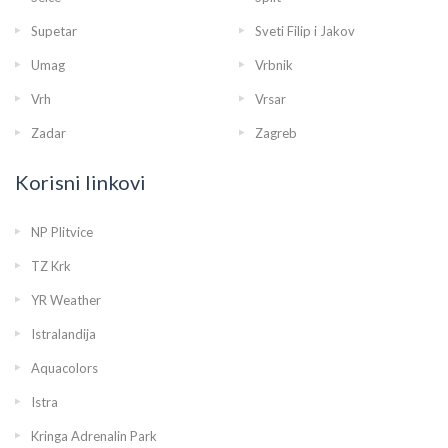
Supetar
Sveti Filip i Jakov
Umag
Vrbnik
Vrh
Vrsar
Zadar
Zagreb
Korisni linkovi
NP Plitvice
TZ Krk
YR Weather
Istralandija
Aquacolors
Istra
Kringa Adrenalin Park