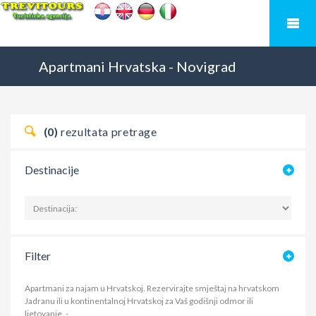
Apartmani
Hrvatska
-
Novigrad
(0)
rezultata pretrage
Destinacije
Filter
Apartmani za najam u Hrvatskoj. Rezervirajte smještaj na hrvatskom
Jadranu ili u kontinentalnoj Hrvatskoj za Vaš godišnji odmor ili
ljetovanje.
-