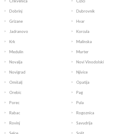
Crikvenica
Čižići
Dobrinj
Dubrovnik
Grizane
Hvar
Jadranovo
Korcula
Krk
Malinska
Medulin
Murter
Novalja
Novi Vinodolski
Novigrad
Njivice
Omišalj
Opatija
Orebic
Pag
Porec
Pula
Rabac
Rogoznica
Rovinj
Savudrija
Selce
Split