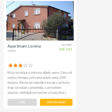
tjedno), perilicu rublja, otvorenu kuhinju s 4
ploče za kuhanje, mikrovalnu pećnicu,
hladnjak sa zamrzivačem i dnevni boravak s
kaučem na razvlačenje. za dvije osobe, klima
uređaj, besplatni bežični pristup internetu,
SAT TV. Velika terasa od 12 četvornih
metara s vrtnim namještajem poziva vas da
ljetne večeri provedete s prijateljima.
OD/NOĆ
Apartmani Lorena
KN
225
UMAG
Kuća se nalazi u mirnom dijelu samo 2 km od
centra Umaga, prirodne plaže samo 600
metara. Restoran nekoliko koraka od kuće.
Stan se nalazi u prizemlju, s privatnim
ulazom, obiteljskom kućom u kojoj žive i
vlasnici koji imaju poslušnog psa. Gostima su
na raspolaganju dvorište, tri bicikla za
VIŠE
VIDI NA MAPI
odrasle i jedan za djecu. Ograđeno dvorište