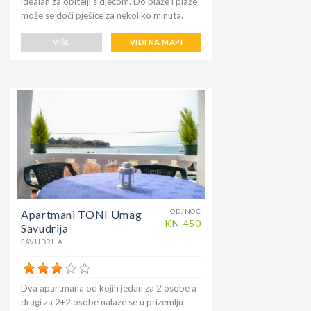
idealan za obitelji s djecom. Do plaže i plaže
može se doći pješice za nekoliko minuta.
Apartman je potpuno opremljen i opremljen
sa svime što vam je potrebno za opuštajući
VIŠE
VIDI NA MAPI
odmor. Klimatizirana je, s besplatnim
bežičnim pristupom internetu, u mirnom
okruženju okruženom zelenilom, ali još uvijek
centralnim. U blizini teniskih terena, gdje se
već godinama održava poznati Umag open
Croatia ATP teniski turnir.
OD/NOĆ
Apartmani TONI Umag
KN
450
Savudrija
SAVUDRIJA
Dva apartmana od kojih jedan za 2 osobe a
drugi za 2+2 osobe nalaze se u prizemlju