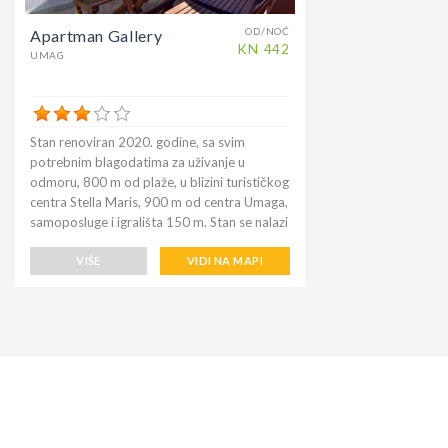
OD/NOĆ
Apartman Gallery
KN
442
UMAG
Stan renoviran 2020. godine, sa svim
potrebnim blagodatima za uživanje u
odmoru, 800 m od plaže, u blizini turističkog
centra Stella Maris, 900 m od centra Umaga,
samoposluge i igrališta 150 m. Stan se nalazi
na prvom katu terasaste kuće (prva od
kompleksa) u stambenom dijelu, dakle vrlo
VIŠE
VIDI NA MAPI
mirno. Smještaj pogodan za parove ili
obitelji s djecom. Apartman sadrži dvije
dvokrevetne spavaće sobe, posteljinu
uključeno (promjena tjedna), kupaonicu s
tušem i bide-om, ručnike za kupaonicu dva
po osobi (promjena tjedna), dnevni boravak
s opremljenom čajnom kuhinjom, tri plinska
plamenika i električnu, pećnicu, hladnjak sa
zamrzivačem. prostor, aparat za kavu,