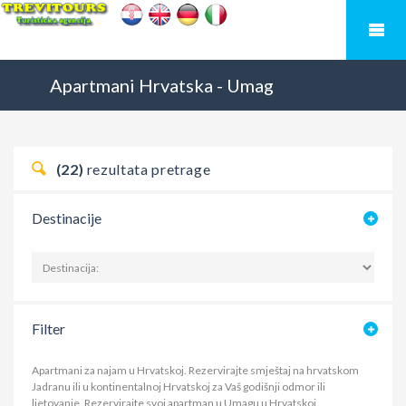
Apartmani
Hrvatska
-
Umag
(22)
rezultata pretrage
Destinacije
Filter
Apartmani za najam u Hrvatskoj. Rezervirajte smještaj na hrvatskom
Jadranu ili u kontinentalnoj Hrvatskoj za Vaš godišnji odmor ili
ljetovanje.
Rezervirajte svoj apartman u Umagu u Hrvatskoj.