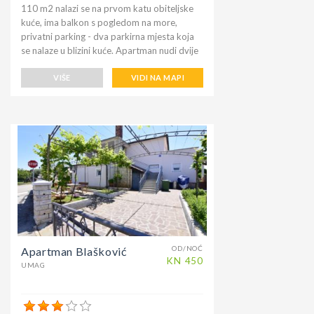
110 m2 nalazi se na prvom katu obiteljske
kuće, ima balkon s pogledom na more,
privatni parking - dva parkirna mjesta koja
se nalaze u blizini kuće. Apartman nudi dvije
spavaće sobe s bračnim krevetom i jednu s
dva odvojena kreveta, potpuno opremljenu
VIŠE
VIDI NA MAPI
kuhinju, perilicu posuđa, dnevni boravak sa
SAT TV, dvije kupaonice s tušem, perilicom
rublja, mikrovalnu pećnicu, klima uređajem.
Kućni ljubimci su dobrodošli uz dodatne
troškove. Apartman je 'idealan za obitelji ili
parove koji putuju zajedno. Samoposluga i
250 m, ljekarna 150 m, banka 150 m i šetnja
uz more u Umagu udaljeni su samo 160 m.
Plaže oko 1100 m, a centar grada oko 800
m od kuće. Apartman je na dobroj lokaciji jer
se nalazi između centra Umaga i plaža, vrlo
blizu supermarketa i bankomata.
OD/NOĆ
Apartman Blašković
KN
450
UMAG