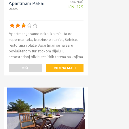
OD/NOĆ
Apartmani Pakai
KN
225
UMAG
Apartman je samo nekoliko minuta od
supermarketa, benzinske stanice, šetnice,
restorana i plaže. Apartman se nalazi u
povlaštenom turističkom dijelu, u
neposrednoj blizini teniskih terena na kojima
se već godinama održava poznati ATP
teniski turnir u Umagu. Plaža i centar Umaga
VIŠE
VIDI NA MAPI
nalaze se na pješačkoj udaljenosti, šetnice
samo 250 m. Bar uz more u kojem možete
ujutro uživati u ukusnoj kavi gledajući more,
čamce usidrene u marini i brodove umaških
ribara. Benzinska postaja na 300 m.