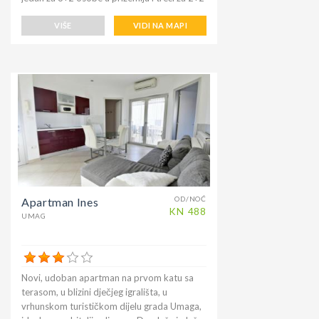
osobe na katu. Kuća nudi za zajedničku
upotrebu ograđeno dvorište, roštilj, ležaljke.
VIŠE
VIDI NA MAPI
Ispred kuće izvan dvorišta nalazi se
parkiralište. Kuća je na mirnom mjestu,
okružena zelenilom idealan smještaj za
odmor, vožnje biciklima, šetnjama obližnjim
šumama i livadama i opuštanje. Prekrasna
šljunčana plaža Kanegra samo je 1000 m
udaljena od kuće. Vrlo je blizu biciklistička
staza Parenzana za ljubitelje biciklizma. U
kući se nalaze dva psa, koja su pod
nadzorom vlasnice.
OD/NOĆ
Apartman Ines
KN
488
UMAG
Novi, udoban apartman na prvom katu sa
terasom, u blizini dječjeg igrališta, u
vrhunskom turističkom dijelu grada Umaga,