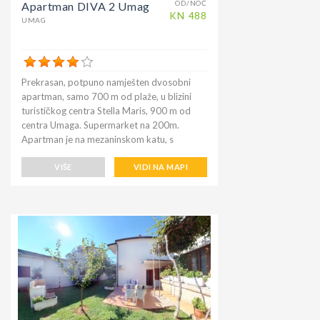
OD/NOĆ
Apartman DIVA 2 Umag
KN
488
UMAG
Prekrasan, potpuno namješten dvosobni
apartman, samo 700 m od plaže, u blizini
turističkog centra Stella Maris, 900 m od
centra Umaga. Supermarket na 200m.
Apartman je na mezaninskom katu, s
bračnom spavaćom sobom, dvije kupaonice,
jedna s tušem i jedna s kadom, dnevnim
VIŠE
VIDI NA MAPI
boravkom s kuhinjom, stolom za blagovanje
i kaučem na razvlačenje, hladnjakom sa
zamrzivačem, klima uređajem, besplatnim
bežičnim internetom i TV-om. Ima parking,
terasu i vrt s roštiljem. Smještaj pogodan za
parove ili obitelji s djecom.