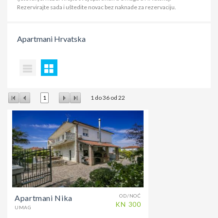
Rezervirajte sada i uštedite novac bez naknade za rezervaciju.
Apartmani
Hrvatska
1
1
do
36
od
22
OD/NOĆ
Apartmani Nika
KN
300
UMAG