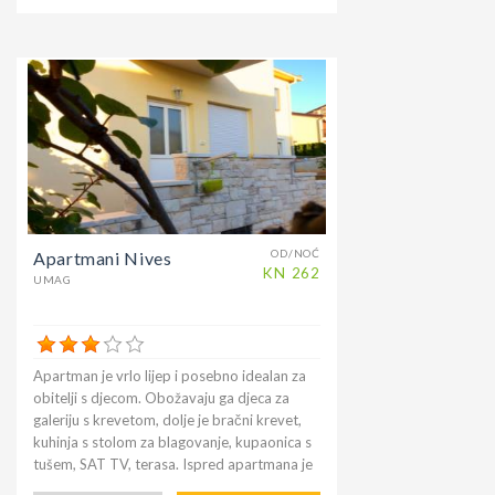
Prednosti ovog smještaja su čistoća i mir.
barovi. Izleti u unutrašnjost zanimljivi grad
umjetnika Grožnjan, tipični srednjovjekovni
grad Motovuna poznat je po filmskom
festivalu, Livade, područje bijelog tartufa,
Hum najmanji grad na svijetu, PN Plitvice,
morska područja PN Brijuni, izlet po brod
Riblji piknik, izlet u Veneciju, Pulu, Rovinj,
Poreč, špilju Baredine, vodeni park
Istralandia za djecu, degustacija vina, sir,
maslinovo ulje, tipična istarska šunka i još
mnogo toga. Za putovanja preporučuje se
OD/NOĆ
Apartmani Nives
agencija Trevitours da nakon telefonskog
KN
262
savjetovanja ili s vlasnikom donese karte za
UMAG
dom.
Apartman je vrlo lijep i posebno idealan za
obitelji s djecom. Obožavaju ga djeca za
galeriju s krevetom, dolje je bračni krevet,
kuhinja s stolom za blagovanje, kupaonica s
tušem, SAT TV, terasa. Ispred apartmana je
besplatno parkiralište. U vrtu je roštilj, a