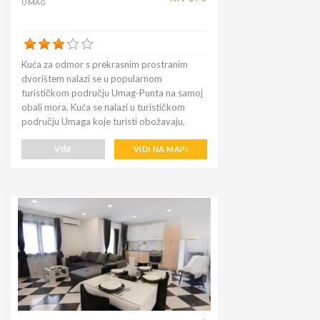
UMAG
Kuća za odmor s prekrasnim prostranim
dvorištem nalazi se u popularnom
turističkom području Umag-Punta na samoj
obali mora. Kuća se nalazi u turističkom
području Umaga koje turisti obožavaju,
zbog raznolikosti plaža i obale okružene
bujnom mediteranskom vegetacijom
VIŠE
VIDI NA MAPI
bogatom biljkama različitih vrsta zimzelenog
grmlja, bora i čempresa. Položaj je savršen
za obitelji s djecom zbog blizine plaža. Do
kupališta je lako doći pješice za nekoliko
minuta. Mjesto je mirno, sunčano okruženo
zelenilom, ali i dalje centralno. Teniski tereni
na kojima se već godinama održava poznati
umaški ATP Open Croatia teniski turnir na
800 m. Kuća nudi prekrasno ograđeno i
njegovano dorište, mali maslinik i dva
apartmana za iznajmljivanje.