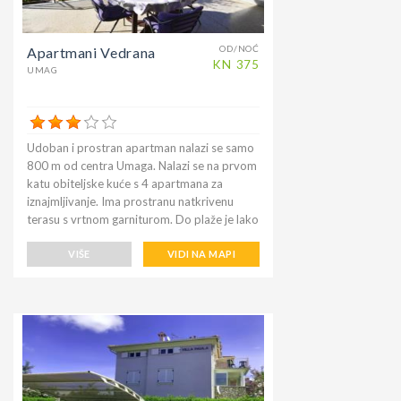
štandovima, park kraj rive, ljeti Tijekom ljeta
u gradu Umagu pronađite zabavni park,
koncerte na otvorenom, razne festivale i
OD/NOĆ
Apartmani Vedrana
mnoge druge zanimljivosti.
KN
375
UMAG
Udoban i prostran apartman nalazi se samo
800 m od centra Umaga. Nalazi se na prvom
katu obiteljske kuće s 4 apartmana za
iznajmljivanje. Ima prostranu natkrivenu
terasu s vrtnom garniturom. Do plaže je lako
doći pješice u nekoliko minuta (udaljenost
1400 m), Ultra supermarket na 250 m,
VIŠE
VIDI NA MAPI
najbliži i najjeftiniji restoran "Gostionica
Koper" na samo 250 m. Lokacija je odlična
za blizinu grada i plaža, ili za prisustvovanje
poznatom teniskom turniru ATP Open
Croatia koji se već godinama održava u
Umagu na području Stella Maris.