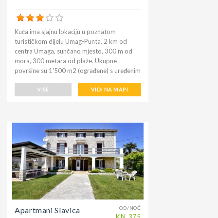
Kuća ima sjajnu lokaciju u poznatom
turističkom dijelu Umag-Punta, 2 km od
centra Umaga, sunčano mjesto, 300 m od
mora, 300 metara od plaže. Ukupne
površine su 1'500 m2 (ograđene) s uređenim
vrtom, bazenom (8 x 4 m, dubine 135 cm,
otvoren od 23.04. Do 30.09.) Doručak
VIŠE
VIDI NA MAPI
dostupan na zahtjev (uz doplatu). Trgovina
prehrambenim proizvodima je samo 500m,
restoran 200m. Teniski tereni udaljeni su
samo 200 metara, a javni teren 20 metara.
OD/NOĆ
Apartmani Slavica
KN
375