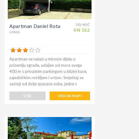
OD/NOĆ
Apartman Daniel Rota
KN
562
UMAG
Apartman se nalazi u mirnom dijelu u
prizemlju zgrade, udaljen od mora svega
400 m s privatnim parkingom u blizini kuće,
zajedničkim roštiljem i vrtom. Smještaj se
sastoji od dvije spavaće sobe, jedne s
bračnim krevetom i jedne s dva odvojena
kreveta koja se mogu spojiti, kompletne
VIŠE
VIDI NA MAPI
kupaonice s tušem i perilicom rublja,
dnevnog boravka s kaučem i plosnatim TV
ekranom sa satelitskim programom,
blagovaonice i kuhinje s perilicom posuđa,
pećnica, mikrovalna pećnica, zamrzivač s
frižiderom, prekrasna veranda na kojoj