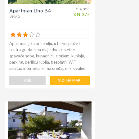
OD/NOĆ
Apartman Lino B4
KN
375
UMAG
Apartman je u prizemlju, u blizini plaže i
centra grada. Ima dvije dvokrevetne
spavaće sobe, kupaonicu s tušem, kuhinju,
parking, perilicu rublja, besplatni WiFi
pristup internetu, klima uređaj, mikrovalnu
pećnicu, SAT TV i DVD, terasu s vrtnom
garniturom, vrt s roštiljem i parking. Plaža
VIŠE
VIDI NA MAPI
pod nazivom Afrika nalazi se na 300 m od
apartmana, a do nje se može doći pješice u
roku od nekoliko minuta. Na plaži je bar u
kojem možete uživati uz dobru kavu ili
nekoliko pića. Centar grada udaljen je 800
m, a nema potrebe ići automobilom. U gradu
Umagu sve je na pješačkoj udaljenosti; stari
grad, Piazza Della Liberta ', razni restorani i
barovi, knjižnica, akvarij, šetnica sa