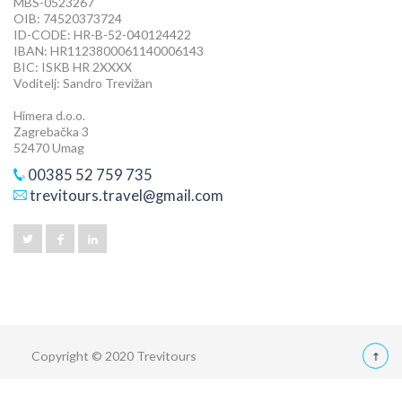
MBS-0523267
OIB: 74520373724
ID-CODE: HR-B-52-040124422
IBAN: HR1123800061140006143
BIC: ISKB HR 2XXXX
Voditelj: Sandro Trevižan
Himera d.o.o.
Zagrebačka 3
52470 Umag
00385 52 759 735
trevitours.travel@gmail.com
Copyright © 2020 Trevitours