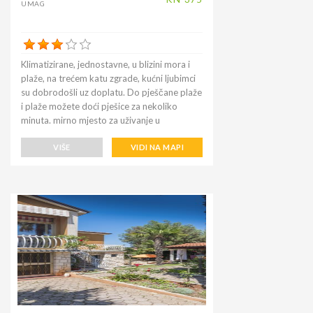
UMAG
za obilazak muzeja, akvarija, katedrala,
šetnje poznatim jezerom Umag. Za one koji
uživaju u teretani na rivi, na otvorenom je
besplatno, a obližnji restoran Lorenzo
Klimatizirane, jednostavne, u blizini mora i
poslužuje izvrsna jela od ribe. Kupovina
plaže, na trećem katu zgrade, kućni ljubimci
vrijedi nekoliko milja do Kauflanda ili
su dobrodošli uz doplatu. Do pješčane plaže
Plodina, koji su dva najpovoljnija
i plaže možete doći pješice za nekoliko
supermarketa u gradu.
minuta. mirno mjesto za uživanje u
opuštajućem odmoru. Apartman ima kuhinju
s čajnom kuhinjom, stolom za blagovanje i
VIŠE
VIDI NA MAPI
kaučem na razvlačenje za dvije osobe,
balkon s pogledom na park i na stranu malo
mora, spavaću sobu s bračnim krevetom,
kupaonicu s tušem, klima uređaj, TV sa
satelitskim programima. Blizina pješčane
plaže s mogućnošću iznajmljivanja ležaljki i
suncobrana za obitelji s djecom ili za parove
obližnja, lijepa i dobro opremljena plaža sa
šljunkom i mirno područje čine lokaciju
apartmana idealnom za obitelji s djecom ili
za oni koji vole spokoj.