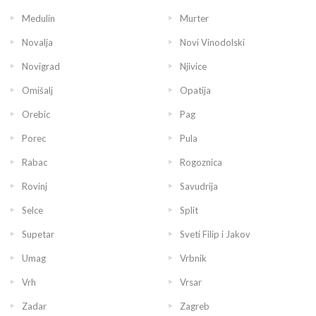
Medulin
Murter
Novalja
Novi Vinodolski
Novigrad
Njivice
Omišalj
Opatija
Orebic
Pag
Porec
Pula
Rabac
Rogoznica
Rovinj
Savudrija
Selce
Split
Supetar
Sveti Filip i Jakov
Umag
Vrbnik
Vrh
Vrsar
Zadar
Zagreb