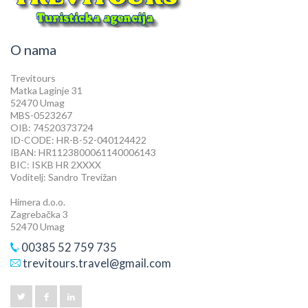
O nama
Trevitours
Matka Laginje 31
52470 Umag
MBS-0523267
OIB: 74520373724
ID-CODE: HR-B-52-040124422
IBAN: HR1123800061140006143
BIC: ISKB HR 2XXXX
Voditelj: Sandro Trevižan
Himera d.o.o.
Zagrebačka 3
52470 Umag
00385 52 759 735
trevitours.travel@gmail.com