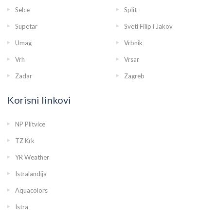
Selce
Split
Supetar
Sveti Filip i Jakov
Umag
Vrbnik
Vrh
Vrsar
Zadar
Zagreb
Korisni linkovi
NP Plitvice
TZ Krk
YR Weather
Istralandija
Aquacolors
Istra