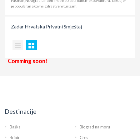
Pasman,Novigrad,Linden Tree Retreat i Ranch-eko avantura. Takodjer
je popularan aktivni i zdrastveni turizam.
Zadar
Hrvatska
Privatni Smještaj
Comming soon!
Destinacije
Baška
Biograd na moru
Bribir
Cres