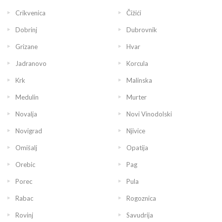
Crikvenica
Čižići
Dobrinj
Dubrovnik
Grizane
Hvar
Jadranovo
Korcula
Krk
Malinska
Medulin
Murter
Novalja
Novi Vinodolski
Novigrad
Njivice
Omišalj
Opatija
Orebic
Pag
Porec
Pula
Rabac
Rogoznica
Rovinj
Savudrija