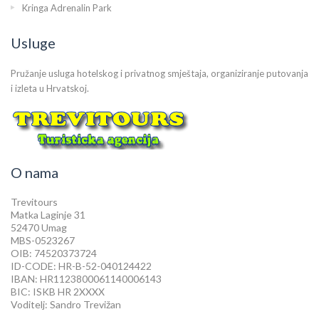
Kringa Adrenalin Park
Usluge
Pružanje usluga hotelskog i privatnog smještaja, organiziranje putovanja
i izleta u Hrvatskoj.
O nama
Trevitours
Matka Laginje 31
52470 Umag
MBS-0523267
OIB: 74520373724
ID-CODE: HR-B-52-040124422
IBAN: HR1123800061140006143
BIC: ISKB HR 2XXXX
Voditelj: Sandro Trevižan