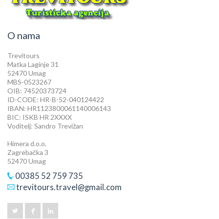
O nama
Trevitours
Matka Laginje 31
52470 Umag
MBS-0523267
OIB: 74520373724
ID-CODE: HR-B-52-040124422
IBAN: HR1123800061140006143
BIC: ISKB HR 2XXXX
Voditelj: Sandro Trevižan
Himera d.o.o.
Zagrebačka 3
52470 Umag
00385 52 759 735
trevitours.travel@gmail.com