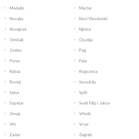
Medulin
Murter
Novalja
Novi Vinodolski
Novigrad
Njivice
Omišalj
Opatija
Orebic
Pag
Porec
Pula
Rabac
Rogoznica
Rovinj
Savudrija
Selce
Split
Supetar
Sveti Filip i Jakov
Umag
Vrbnik
Vrh
Vrsar
Zadar
Zagreb